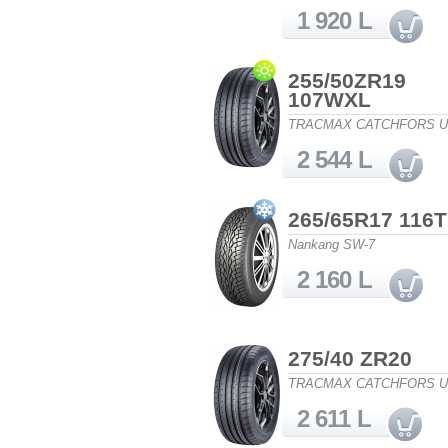
1 920 L
255/50ZR19
107WXL
TRACMAX CATCHFORS 
2 544 L
265/65R17 116T
Nankang SW-7
2 160 L
275/40 ZR20
TRACMAX CATCHFORS 
2 611 L