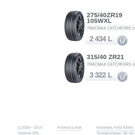
275/40ZR19
105WXL
TRACMAX CATCHFORS 
2 434 L
315/40 ZR21
TRACMAX CATCHFORS 
3 322 L
©
2000—2014
Написать нам
Кишинев, Алба Юлия, 
Vlatenix SRL
Телефон/факс: 58−92