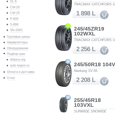
SL-6
TRACMAX CATCHFORS 
CW-20
1 898 L
CW-25
P-800
S-888
245/45ZR19
SN-290C
102WXL
Грузовые шины
TRACMAX CATCHFORS 
Аккумуляторы
2 256 L
Оборудование
Подбор шин
dilijans.org
245/50R18 104
auto-legion.ru
Nankang SV-55
Оплата и доставка
О нас
2 208 L
255/45R18
103VXL
SUNWIDE SNOWIDE