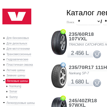
Ski
Каталог ле
mai
con
/
Поиск
235/60R18
Pages
107VXL
Для бензиновых
Для дизельных
TRACMAX CATCHFORS H
Для мототехники
2 456 L
Трансмиссионные
Гидравлические
Пластичная смазка
235/70R17 111H
Летние шины
Nankang SP-7
Зимние шины
1 680 L
Легковые шины
Nankang
Sonar
Sunny
245/40ZR18
Легкогрузовые шины
97WXL