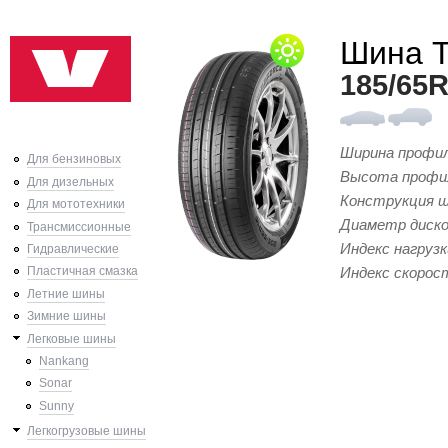
Ski
Шина 
mai
con
185/65
Ширина профи
Для бензиновых
Высота профи
Для дизельных
Конструкция 
Для мототехники
Диаметр диск
Трансмиссионные
Индекс нагрузк
Гидравлические
Индекс скорос
Пластичная смазка
Летние шины
Зимние шины
Легковые шины
Nankang
Sonar
Sunny
Легкогрузовые шины