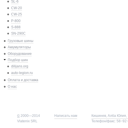
SL-6
CW-20
CW-25
P-800
S-888
SN-290C
Грузовые шины
Аккумуляторы
Оборудование
Подбор шин
dilijans.org
auto-legion.ru
Оплата и доставка
О нас
©
2000—2014
Написать нам
Кишинев, Алба Юлия, 
Vlatenix SRL
Телефон/факс: 58−92