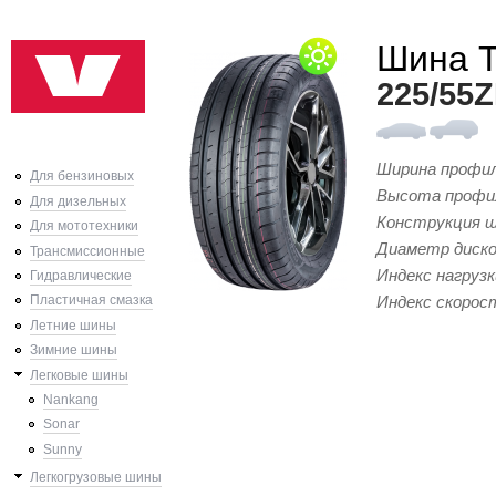
Ski
Шина 
mai
con
225/55
Ширина профи
Для бензиновых
Высота профи
Для дизельных
Конструкция 
Для мототехники
Диаметр диск
Трансмиссионные
Индекс нагрузк
Гидравлические
Индекс скорос
Пластичная смазка
Летние шины
Зимние шины
Легковые шины
Nankang
Sonar
Sunny
Легкогрузовые шины