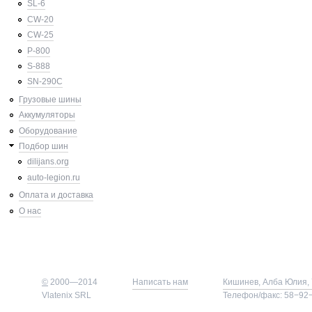
SL-6
CW-20
CW-25
P-800
S-888
SN-290C
Грузовые шины
Аккумуляторы
Оборудование
Подбор шин
dilijans.org
auto-legion.ru
Оплата и доставка
О нас
©
2000—2014
Написать нам
Кишинев, Алба Юлия, 
Vlatenix SRL
Телефон/факс: 58−92