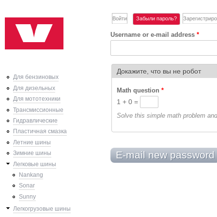
Ski
Войти
Забыли пароль?
(active tab)
Зарегистриро
Primary tabs
mai
Username or e-mail address
*
con
Докажите, что вы не робот
This question is for testing whe
Для бензиновых
Для дизельных
Math question
*
Для мототехники
1 + 0 =
Трансмиссионные
Solve this simple math problem and e
Гидравлические
Пластичная смазка
Летние шины
Зимние шины
Легковые шины
Nankang
Sonar
Sunny
Легкогрузовые шины