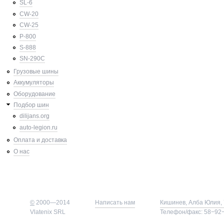
SL-6
CW-20
CW-25
P-800
S-888
SN-290C
Грузовые шины
Аккумуляторы
Оборудование
Подбор шин
dilijans.org
auto-legion.ru
Оплата и доставка
О нас
©
2000—2014
Написать нам
Кишинев, Алба Юлия, 
Vlatenix SRL
Телефон/факс: 58−92