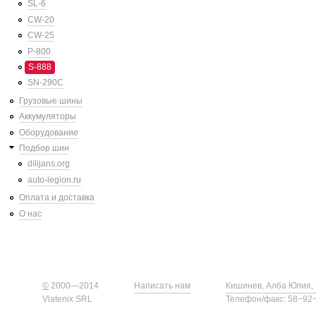
SL-6
CW-20
CW-25
P-800
S-888
SN-290C
Грузовые шины
Аккумуляторы
Оборудование
Подбор шин
dilijans.org
auto-legion.ru
Оплата и доставка
О нас
©
2000—2014
Написать нам
Кишинев, Алба Юлия, 
Vlatenix SRL
Телефон/факс: 58−92