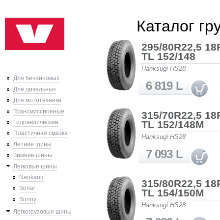
Ski
Каталог гр
mai
con
295/80R22,5 18
TL 152/148
Hanksugi HS28
Для бензиновых
6 819 L
Для дизельных
Для мототехники
Трансмиссионные
315/70R22,5 18
TL 152/148M
Гидравлические
Пластичная смазка
Hanksugi HS28
Летние шины
7 093 L
Зимние шины
Легковые шины
Nankang
315/80R22,5 18
Sonar
TL 154/150M
Sunny
Hanksugi HS28
Легкогрузовые шины