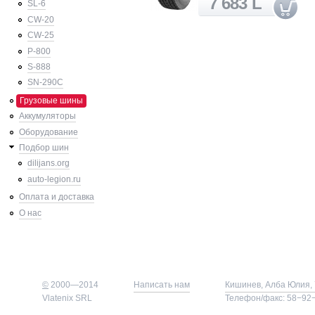
7 683 L
SL-6
CW-20
CW-25
P-800
S-888
SN-290C
Грузовые шины
Аккумуляторы
Оборудование
Подбор шин
dilijans.org
auto-legion.ru
Оплата и доставка
О нас
©
2000—2014
Написать нам
Кишинев, Алба Юлия, 
Vlatenix SRL
Телефон/факс: 58−92