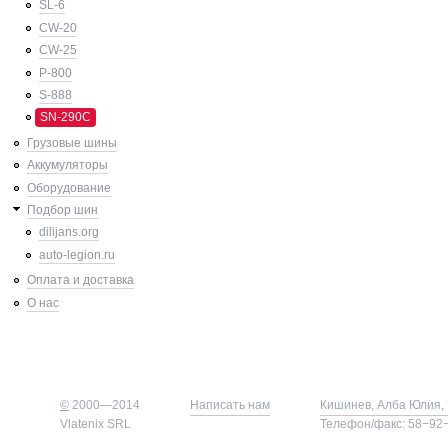
SL-6
CW-20
CW-25
P-800
S-888
SN-290C
Грузовые шины
Аккумуляторы
Оборудование
Подбор шин
dilijans.org
auto-legion.ru
Оплата и доставка
О нас
©
2000—2014
Написать нам
Кишинев, Алба Юлия, 
Vlatenix SRL
Телефон/факс: 58−92