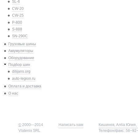
SL-6
CW-20
CW-25
P-800
S-888
SN-290C
Грузовые шины
Аккумуляторы
Оборудование
Подбор шин
dilijans.org
auto-legion.ru
Оплата и доставка
О нас
©
2000—2014
Написать нам
Кишинев, Алба Юлия, 
Vlatenix SRL
Телефон/факс: 58−92