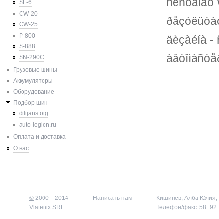
ñèñòåìàõ 
SL-6
CW-20
ðåçóëüòàò 
CW-25
P-800
äèçàéíà -
S-888
àâòîìàñòå
SN-290C
Грузовые шины
Аккумуляторы
Оборудование
Подбор шин
dilijans.org
auto-legion.ru
Оплата и доставка
О нас
©
2000—2014
Написать нам
Кишинев, Алба Юлия, 
Vlatenix SRL
Телефон/факс: 58−92