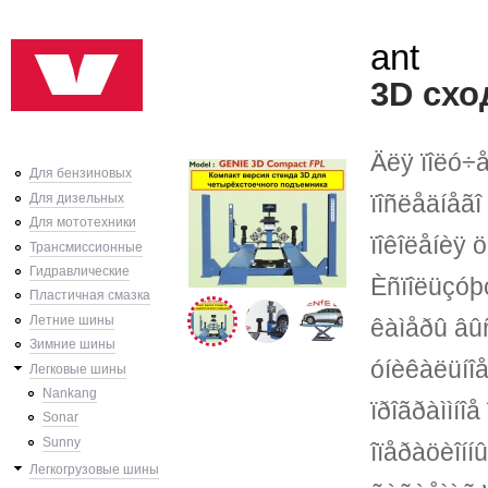
Ski
ant
mai
con
3D схо
Äëÿ ïîëó÷
Для бензиновых
ïîñëåäíåãî
Для дизельных
Для мототехники
ïîêîëåíèÿ
Трансмиссионные
Гидравлические
Èñïîëüçóþ
Пластичная смазка
Летние шины
êàìåðû âûñ
Зимние шины
óíèêàëüíî
Легковые шины
Nankang
ïðîãðàììíî
Sonar
Sunny
îïåðàöèîíí
Легкогрузовые шины