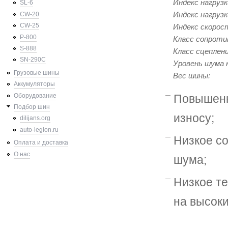
Индекс нагрузк
SL-6
Индекс нагрузк
CW-20
CW-25
Индекс скорос
P-800
Класс сопроти
S-888
Класс сцеплени
SN-290C
Уровень шума 
Грузовые шины
Вес шины:
Аккумуляторы
Оборудование
Повышенн
Подбор шин
износу;
dilijans.org
auto-legion.ru
Низкое со
Оплата и доставка
О нас
шума;
Низкое т
на высоки