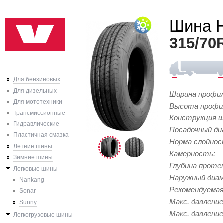
Ski
Шина H
mai
con
315/70
Для бензиновых
Для дизельных
Ширина профи
Для мототехники
Высота профи
Трансмиссионные
Конструкция 
Гидравлические
Посадочный ди
Пластичная смазка
Норма слойно
Летние шины
Камерность:
Зимние шины
Глубина проте
Легковые шины
Наружный диа
Nankang
Рекомендуемая
Sonar
Макс. давление
Sunny
Макс. давление
Легкогрузовые шины