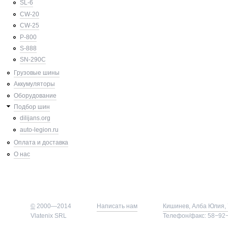
SL-6
CW-20
CW-25
P-800
S-888
SN-290C
Грузовые шины
Аккумуляторы
Оборудование
Подбор шин
dilijans.org
auto-legion.ru
Оплата и доставка
О нас
©
2000—2014
Написать нам
Кишинев, Алба Юлия, 
Vlatenix SRL
Телефон/факс: 58−92