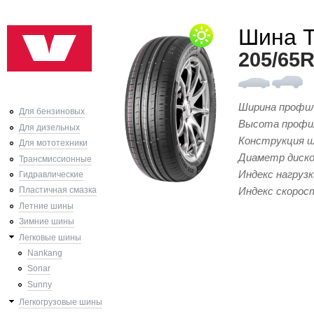
Ski
Шина 
mai
con
205/65
Ширина профи
Для бензиновых
Высота профи
Для дизельных
Конструкция 
Для мототехники
Диаметр диск
Трансмиссионные
Индекс нагрузк
Гидравлические
Индекс скорос
Пластичная смазка
Летние шины
Зимние шины
Легковые шины
Nankang
Sonar
Sunny
Легкогрузовые шины