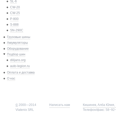
SL-6
CW-20
CW-25
P-800
S-888
SN-290C
Грузовые шины
Аккумуляторы
Оборудование
Подбор шин
dilijans.org
auto-legion.ru
Оплата и доставка
О нас
©
2000—2014
Написать нам
Кишинев, Алба Юлия, 
Vlatenix SRL
Телефон/факс: 58−92