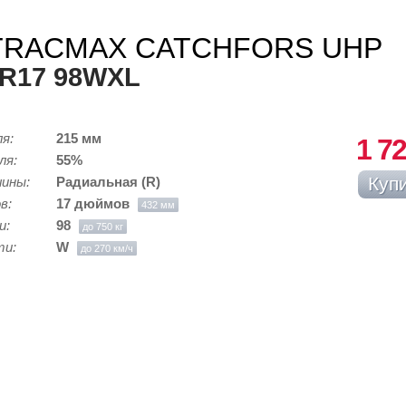
Skip to
TRACMAX CATCHFORS UHP
main
content
ZR17 98WXL
ля:
215 мм
1 72
ля:
55%
шины:
Радиальная (R)
ов:
17 дюймов
432 мм
и:
98
до 750 кг
ти:
W
до 270 км/ч