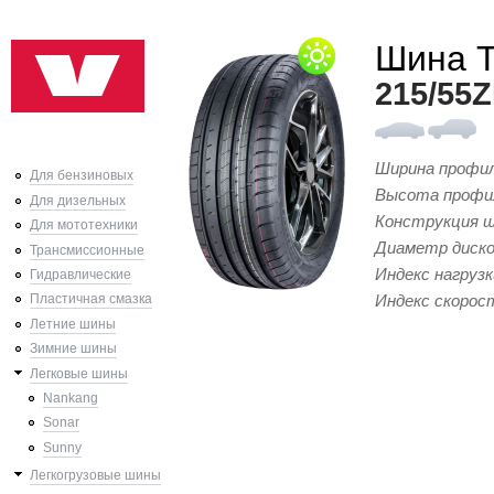
Шина 
215/55
Ширина профи
Для бензиновых
Высота профи
Для дизельных
Конструкция 
Для мототехники
Диаметр диск
Трансмиссионные
Индекс нагрузк
Гидравлические
Индекс скорос
Пластичная смазка
Летние шины
Зимние шины
Легковые шины
Nankang
Sonar
Sunny
Легкогрузовые шины