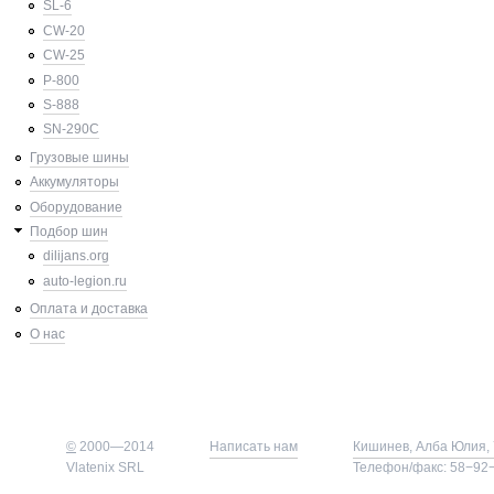
SL-6
CW-20
CW-25
P-800
S-888
SN-290C
Грузовые шины
Аккумуляторы
Оборудование
Подбор шин
dilijans.org
auto-legion.ru
Оплата и доставка
О нас
©
2000—2014
Написать нам
Кишинев, Алба Юлия, 
Vlatenix SRL
Телефон/факс: 58−92